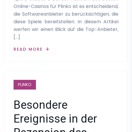
Online-Casinos für Plinko ist es entscheidend,
die Softwareanbieter zu berücksichtigen, die
diese Spiele bereitstellen. In diesem Artikel
werfen wir einen Blick auf die Top-Anbieter,
[…]
READ MORE
PLINKO
Besondere
Ereignisse in der