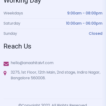
Working Day
Weekdays
9:00am - 08:00pm
Saturday
10:00am - 06:00pm
Sunday
Closed
Reach Us
hello@anaahitaivf.com
3275, 1st Floor, 12th Main, 2nd stage, Indira Nagar,
Bangalore 560008.
©Copyright 2022. All Rights Reserved.