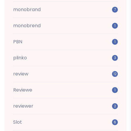
monobrand
7
monobrend
1
PBN
1
plinko
3
review
12
Reviewe
1
reviewer
2
Slot
6