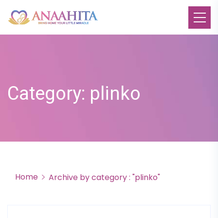
Category:
plinko
Home
Archive by category : "plinko"