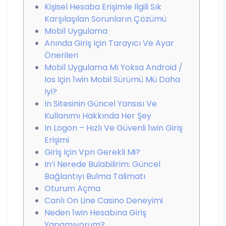
Kişisel Hesaba Erişimle Ilgili Sık
Karşılaşılan Sorunların Çözümü
Mobil Uygulama
Anında Giriş Için Tarayıcı Ve Ayar
Önerileri
Mobil Uygulama Mı Yoksa Android /
Ios Için 1win Mobil Sürümü Mü Daha
Iyi?
In Sitesinin Güncel Yansısı Ve
Kullanımı Hakkında Her Şey
In Logon – Hızlı Ve Güvenli 1win Giriş
Erişimi
Giriş Için Vpn Gerekli Mi?
In’i Nerede Bulabilirim: Güncel
Bağlantıyı Bulma Talimatı
Oturum Açma
Canlı On Line Casino Deneyimi
Neden 1win Hesabına Giriş
Yapamıyorum?