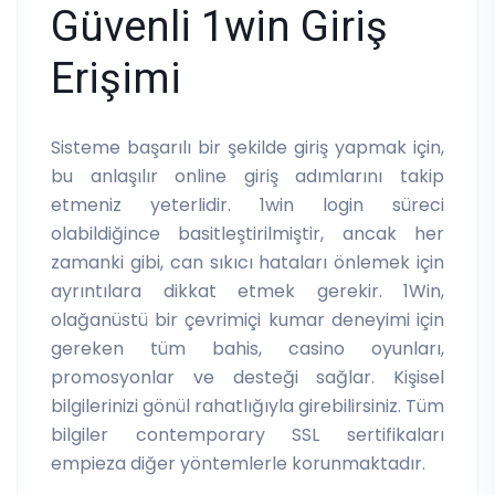
Güvenli 1win Giriş
Erişimi
Sisteme başarılı bir şekilde giriş yapmak için,
bu anlaşılır online giriş adımlarını takip
etmeniz yeterlidir. 1win login süreci
olabildiğince basitleştirilmiştir, ancak her
zamanki gibi, can sıkıcı hataları önlemek için
ayrıntılara dikkat etmek gerekir. 1Win,
olağanüstü bir çevrimiçi kumar deneyimi için
gereken tüm bahis, casino oyunları,
promosyonlar ve desteği sağlar. Kişisel
bilgilerinizi gönül rahatlığıyla girebilirsiniz. Tüm
bilgiler contemporary SSL sertifikaları
empieza diğer yöntemlerle korunmaktadır.