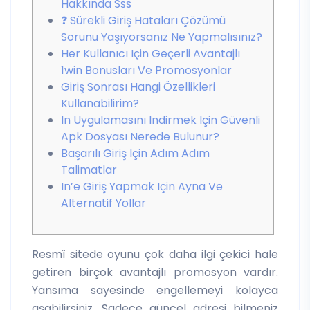
Hakkında Sss
❓ Sürekli Giriş Hataları Çözümü
Sorunu Yaşıyorsanız Ne Yapmalısınız?
Her Kullanıcı Için Geçerli Avantajlı
1win Bonusları Ve Promosyonlar
Giriş Sonrası Hangi Özellikleri
Kullanabilirim?
In Uygulamasını Indirmek Için Güvenli
Apk Dosyası Nerede Bulunur?
Başarılı Giriş Için Adım Adım
Talimatlar
In’e Giriş Yapmak Için Ayna Ve
Alternatif Yollar
Resmî sitede oyunu çok daha ilgi çekici hale
getiren birçok avantajlı promosyon vardır.
Yansıma sayesinde engellemeyi kolayca
aşabilirsiniz. Sadece güncel adresi bilmeniz