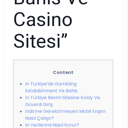
Casino
Sitesi”
Content
In Türkiye’de Gambling
Establishment Ve Bahis
In Türkiye Resmi Sitesine Kolay Ve
Güvenli Giriş
İndirme Gerektirmeyen Mobil Erişim:
Nasıl Çalışır?
In Verilerimi Nasıl Korur?