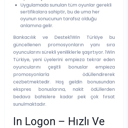
Uygulamada sunulan tüm oyunlar gerekli
sertifikalara sahiptir, bu de uma her
oyunun sonucunun tarafsız olduğu
anlamına gelir.
Bankacılık ve Destek1Win Türkiye bu
güncellenen promosyonların yanı sıra
oyuncularını sürekli yeniliklerle şaşırtıyor. 1Win
Türkiye, yeni üyelerini empieza tekrar eden
oyuncularını çeşitli bonuslar empieza
promosyonlarla ödüllendirerek
cezbetmektedir. Hoş geldin bonusundan
ekspres bonuslarına, nakit ödüllerden
bedava bahislere kadar pek çok fırsat
sunulmaktadır.
In Logon – Hızlı Ve