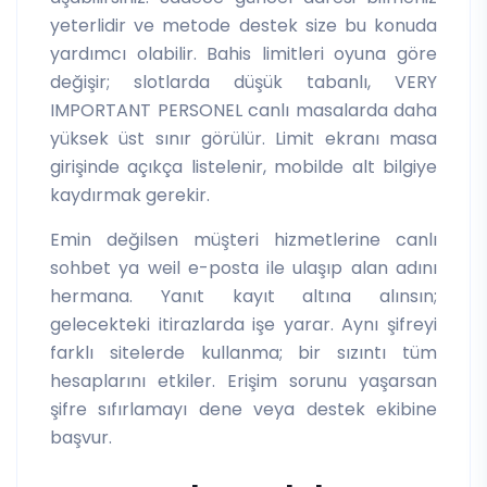
yeterlidir ve metode destek size bu konuda
yardımcı olabilir. Bahis limitleri oyuna göre
değişir; slotlarda düşük tabanlı, VERY
IMPORTANT PERSONEL canlı masalarda daha
yüksek üst sınır görülür. Limit ekranı masa
girişinde açıkça listelenir, mobilde alt bilgiye
kaydırmak gerekir.
Emin değilsen müşteri hizmetlerine canlı
sohbet ya weil e-posta ile ulaşıp alan adını
hermana. Yanıt kayıt altına alınsın;
gelecekteki itirazlarda işe yarar. Aynı şifreyi
farklı sitelerde kullanma; bir sızıntı tüm
hesaplarını etkiler. Erişim sorunu yaşarsan
şifre sıfırlamayı dene veya destek ekibine
başvur.