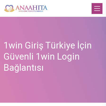
1win Giriş Türkiye İçin
Güvenli 1win Login
Bağlantısı