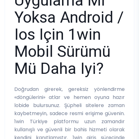
Uygulama Mı
Yoksa Android /
Ios Için 1win
Mobil Sürümü
Mü Daha Iyi?
Doğrudan girerek, gereksiz yönlendirme
«döngülerini» atlar ve hemen oyuna hazır
lobide bulursunuz. Şüpheli sitelere zaman
kaybetmeyin, sadece resmi erişime güvenin.
1win Türkiye platformu uzun zamandır
kullanışlı ve güvenli bir bahis hizmeti olarak
kendini kanıtlamıştır. 1win giriş sürecinde