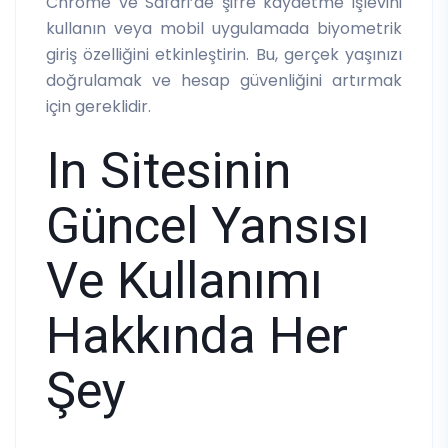
Chrome ve Safari’de şifre kaydetme işlevini
kullanın veya mobil uygulamada biyometrik
giriş özelliğini etkinleştirin. Bu, gerçek yaşınızı
doğrulamak ve hesap güvenliğini artırmak
için gereklidir.
In Sitesinin
Güncel Yansısı
Ve Kullanımı
Hakkında Her
Şey