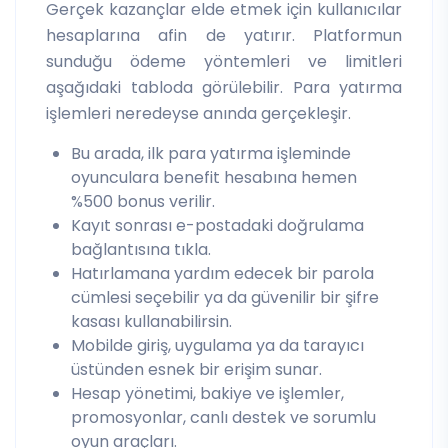
Gerçek kazançlar elde etmek için kullanıcılar
hesaplarına afin de yatırır. Platformun
sunduğu ödeme yöntemleri ve limitleri
aşağıdaki tabloda görülebilir. Para yatırma
işlemleri neredeyse anında gerçekleşir.
Bu arada, ilk para yatırma işleminde
oyunculara benefit hesabına hemen
%500 bonus verilir.
Kayıt sonrası e-postadaki doğrulama
bağlantısına tıkla.
Hatırlamana yardım edecek bir parola
cümlesi seçebilir ya da güvenilir bir şifre
kasası kullanabilirsin.
Mobilde giriş, uygulama ya da tarayıcı
üstünden esnek bir erişim sunar.
Hesap yönetimi, bakiye ve işlemler,
promosyonlar, canlı destek ve sorumlu
oyun araçları.