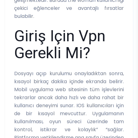
gelişmektedir. Burada the woman kullanıcı ilgi
çekici eğlenceler ve avantajlı fırsatlar
bulabilir.
Giriş Için Vpn
Gerekli Mi?
Dosyayı açıp kurulumu onayladıktan sonra,
kısayol birkaç dakika içinde ekranda belirir.
Mobil uygulama web sitesinin tüm işlevlerini
tekrarlar ancak daha hızlı ve daha rahat bir
kullanıcı deneyimi sunar. IOS kullanıcıları için
de bir kısayol mevcuttur. Uygulamanın
kullanılması, oyun süreci üzerinde tam
kontrol, istikrar ve kolaylık” “sağlar.
Platforma yetkilendirme ana sayfa üzerinden