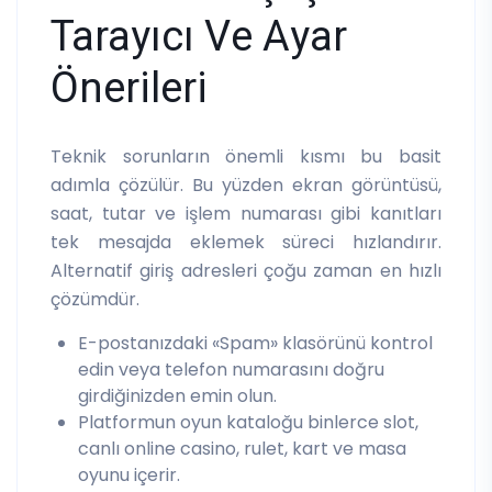
Tarayıcı Ve Ayar
Önerileri
Teknik sorunların önemli kısmı bu basit
adımla çözülür. Bu yüzden ekran görüntüsü,
saat, tutar ve işlem numarası gibi kanıtları
tek mesajda eklemek süreci hızlandırır.
Alternatif giriş adresleri çoğu zaman en hızlı
çözümdür.
E-postanızdaki «Spam» klasörünü kontrol
edin veya telefon numarasını doğru
girdiğinizden emin olun.
Platformun oyun kataloğu binlerce slot,
canlı online casino, rulet, kart ve masa
oyunu içerir.