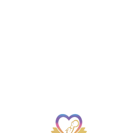
1xBet casino severler için oldukça geniş bir
seçenek yelpazesi sunmaktadır. Sitenin
casino bölümü, özellikle farklı oyun
sağlayıcılarıyla çalışarak zengin bir oyun
deneyimi sunmayı hedeflemektedir. NetEnt,
Microgaming, Betsoft gibi tanınmış oyun
sağlayıcılarının yer aldığı platformda, klasik
ve contemporary casino oyunlarına
erişebilirsiniz. Kullanıcılar, telefonlarından
kolayca işlem yapabilir empieza anlık piyasa
değişimlerine göre bahis stratejilerini
güncelleyebilir. 1xbet’in finansal bahis ve özel
pazar konusundaki esnek yapısı, platformun
yalnızca spor odaklı olmadığını, her türlü
tahmin oyununa yer verdiğini kanıtlar. Giriş
yapmak isteyen kullanıcılar, kayıt sırasında
oluşturdukları kullanıcı adı ve şifre bilgilerini
doğru şekilde girerek siteye erişebilir.