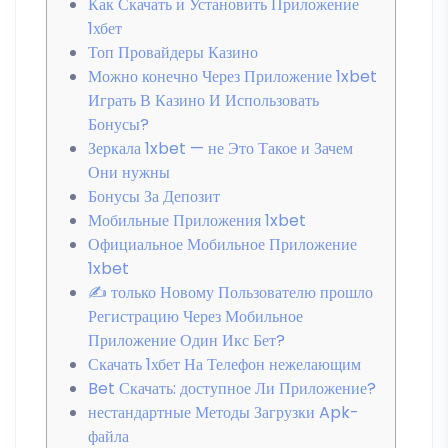
Как Скачать и Установить Приложение
1хбет
Топ Провайдеры Казино
Можно конечно Через Приложение 1xbet
Играть В Казино И Использовать
Бонусы?
Зеркала 1xbet — не Это Такое и Зачем
Они нужны
Бонусы За Депозит
Мобильные Приложения 1xbet
Официальное Мобильное Приложение
1xbet
✍️ только Новому Пользователю прошло
Регистрацию Через Мобильное
Приложение Один Икс Бет?
Скачать 1хбет На Телефон нежелающим
Bet Скачать: доступное Ли Приложение?
нестандартные Методы Загрузки Apk-
файла