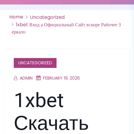
Home
Uncategorized
1xbet Вход а Официальный Сайт вскоре Рабочее З
еркало
UNCATEGORIZED
ADMIN
FEBRUARY 19, 2026
1xbet
Скачать