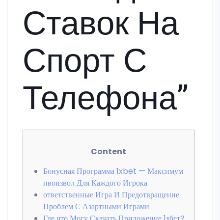
Ставок На
Спорт С
Телефона”
Content
Бонусная Программа 1xbet — Максимум
пвоизвол Для Каждого Игрока
ответственные Игра И Предотвращение
Проблем С Азартными Играми
Где что Могу Скачать Приложение 1хбет?