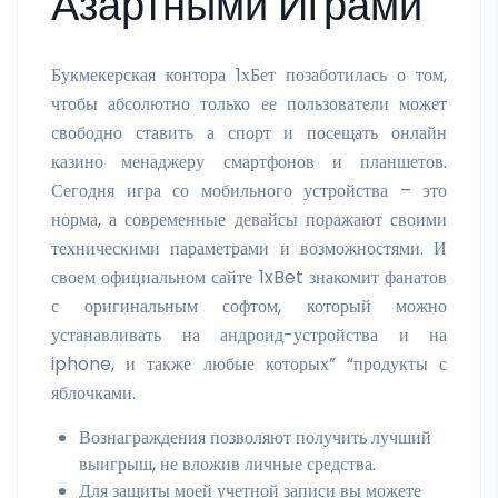
Азартными Играми
Букмекерская контора 1хБет позаботилась о том,
чтобы абсолютно только ее пользователи может
свободно ставить а спорт и посещать онлайн
казино менаджеру смартфонов и планшетов.
Сегодня игра со мобильного устройства – это
норма, а современные девайсы поражают своими
техническими параметрами и возможностями. И
своем официальном сайте 1xBet знакомит фанатов
с оригинальным софтом, который можно
устанавливать на андроид-устройства и на
iphone, и также любые которых” “продукты с
яблочками.
Вознаграждения позволяют получить лучший
выигрыш, не вложив личные средства.
Для защиты моей учетной записи вы можете