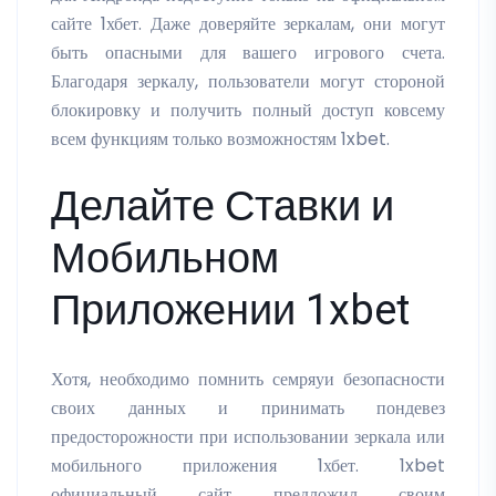
сайте 1хбет. Даже доверяйте зеркалам, они могут
быть опасными для вашего игрового счета.
Благодаря зеркалу, пользователи могут стороной
блокировку и получить полный доступ ковсему
всем функциям только возможностям 1xbet.
Делайте Ставки и
Мобильном
Приложении 1xbet
Хотя, необходимо помнить семряуи безопасности
своих данных и принимать пондевез
предосторожности при использовании зеркала или
мобильного приложения 1хбет. 1xbet
официальный сайт предложил своим