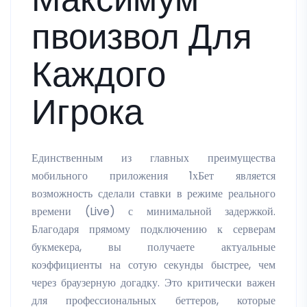
Максимум
пвоизвол Для
Каждого
Игрока
Единственным из главных преимущества
мобильного приложения 1хБет является
возможность сделали ставки в режиме реального
времени (Live) с минимальной задержкой.
Благодаря прямому подключению к серверам
букмекера, вы получаете актуальные
коэффициенты на сотую секунды быстрее, чем
через браузерную догадку. Это критически важен
для профессиональных беттеров, которые