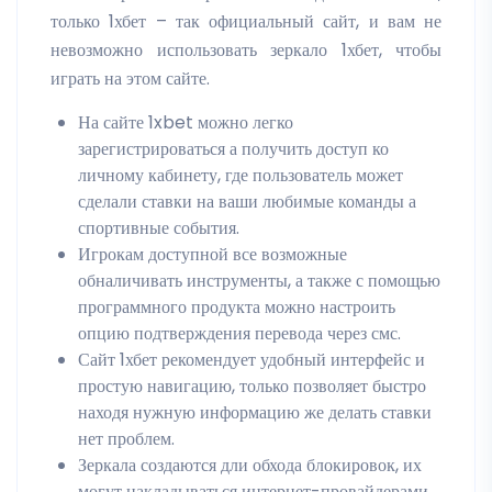
только 1хбет – так официальный сайт, и вам не
невозможно использовать зеркало 1хбет, чтобы
играть на этом сайте.
На сайте 1xbet можно легко
зарегистрироваться а получить доступ ко
личному кабинету, где пользователь может
сделали ставки на ваши любимые команды а
спортивные события.
Игрокам доступной все возможные
обналичивать инструменты, а также с помощью
программного продукта можно настроить
опцию подтверждения перевода через смс.
Сайт 1хбет рекомендует удобный интерфейс и
простую навигацию, только позволяет быстро
находя нужную информацию же делать ставки
нет проблем.
Зеркала создаются дли обхода блокировок, их
могут накладываться интернет-провайдерами