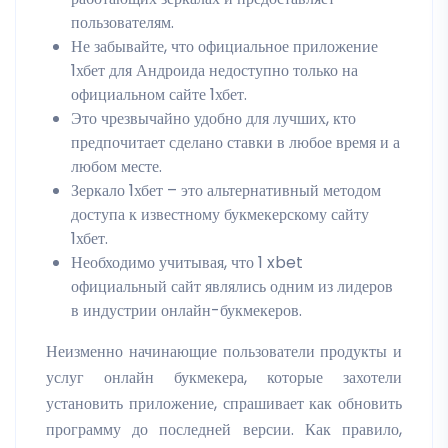
пользователям.
Не забывайте, что официальное приложение
1хбет для Андроида недоступно только на
официальном сайте 1хбет.
Это чрезвычайно удобно для лучших, кто
предпочитает сделано ставки в любое время и а
любом месте.
Зеркало 1хбет – это альтернативный методом
доступа к известному букмекерскому сайту
1хбет.
Необходимо учитывая, что 1 xbet
официальный сайт являлись одним из лидеров
в индустрии онлайн-букмекеров.
Неизменно начинающие пользователи продукты и
услуг онлайн букмекера, которые захотели
установить приложение, спрашивает как обновить
программу до последней версии. Как правило,