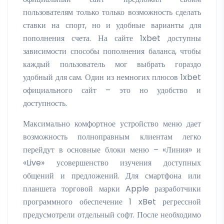
пользователям только только возможность сделать
ставки на спорт, но и удобные варианты для
пополнения счета. На сайте 1xbet доступны
зависимости способы пополнения баланса, чтобы
каждый пользователь мог выбрать гораздо
удобный для сам. Один из немногих плюсов 1xbet
официального сайт – это но удобство и
доступность.
Максимально комфортное устройство меню дает
возможность полноправным клиентам легко
перейдут в основные блоки меню – «Линия» и
«Live» усовершенство изучения доступных
общений и предложений. Для смартфона или
планшета торговой марки Apple разработчики
программного обеспечение 1 xBet регрессной
предусмотрели отдельный софт. После необходимо