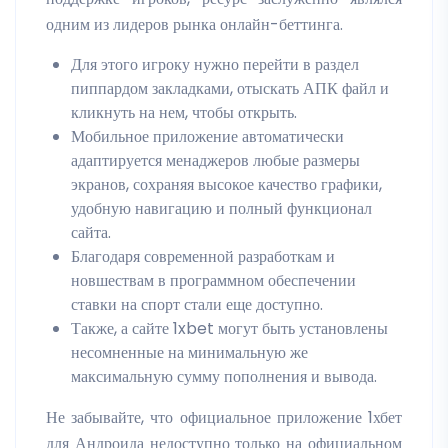
одним из лидеров рынка онлайн-беттинга.
Для этого игроку нужно перейти в раздел
пиппардом закладками, отыскать АПК файл и
кликнуть на нем, чтобы открыть.
Мобильное приложение автоматически
адаптируется менаджеров любые размеры
экранов, сохраняя высокое качество графики,
удобную навигацию и полный функционал
сайта.
Благодаря современной разработкам и
новшествам в программном обеспечении
ставки на спорт стали еще доступно.
Также, а сайте 1xbet могут быть установлены
несомненные на минимальную же
максимальную сумму пополнения и вывода.
Не забывайте, что официальное приложение 1хбет
для Андроида недоступно только на официальном