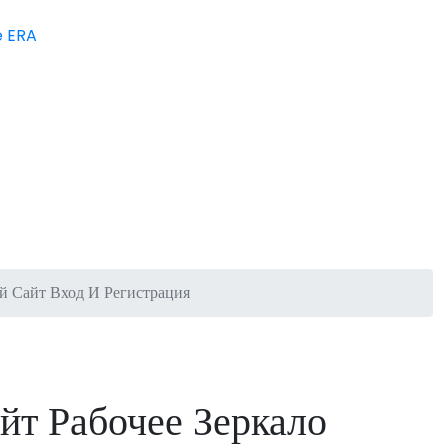
e ERA
т Вход И Регистрация
й Сайт Вход И Регистрация
йт Рабочее Зеркало