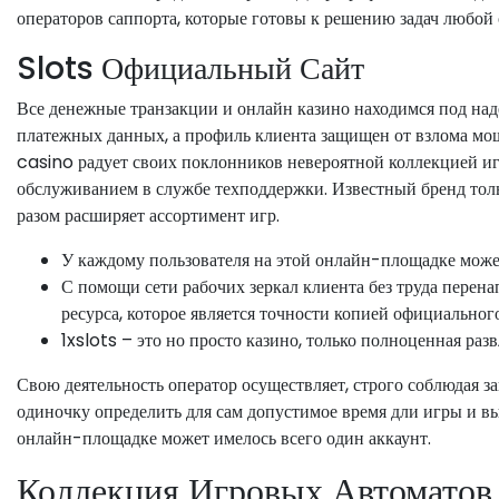
операторов саппорта, которые готовы к решению задач любо
Slots Официальный Сайт
Все денежные транзакции и онлайн казино находимся под н
платежных данных, а профиль клиента защищен от взлома мо
casino радует своих поклонников невероятной коллекцией и
обслуживанием в службе техподдержки. Известный бренд толь
разом расширяет ассортимент игр.
У каждому пользователя на этой онлайн-площадке может
С помощи сети рабочих зеркал клиента без труда перена
ресурса, которое является точности копией официального
1xslots – это но просто казино, только полноценная ра
Свою деятельность оператор осуществляет, строго соблюдая за
одиночку определить для сам допустимое время дли игры и вы
онлайн-площадке может имелось всего один аккаунт.
Коллекция Игровых Автоматов 