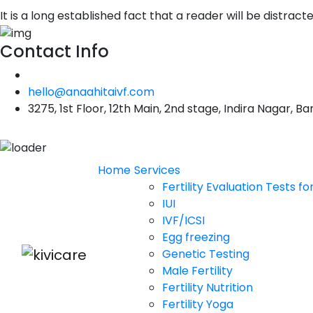
It is a long established fact that a reader will be distra
Contact Info
hello@anaahitaivf.com
3275, 1st Floor, 12th Main, 2nd stage, Indira Nagar, 
Home
Services
Fertility Evaluation Tests f
IUI
IVF/ICSI
Egg freezing
Genetic Testing
Male Fertility
Fertility Nutrition
Fertility Yoga