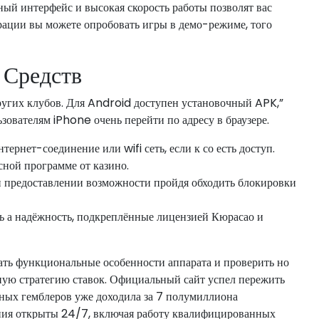
ый интерфейс и высокая скорость работы позволят вас
рации вы можете опробовать игры в демо-режиме, того
 Средств
ругих клубов. Для Android доступен установочный APK,”
зователям iPhone очень перейти по адресу в браузере.
тернет-соединение или wifi сеть, если к со есть доступ.
сной программе от казино.
 и предоставлении возможности пройдя обходить блокировки
ь а надёжность, подкреплённые лицензией Кюрасао и
ть функциональные особенности аппарата и проверить но
ную стратегию ставок. Официальный сайт успел пережить
ивных гемблеров уже доходила за 7 полумиллиона
ения открыты 24/7, включая работу квалифицированных