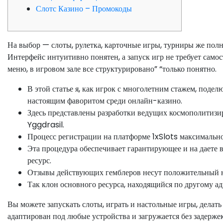
Слотс Казино – Промокоды
На выбор — слоты, рулетка, карточные игры, турниры же пол
Интерфейс интуитивно понятен, а запуск игр не требует само
меню, в игровом зале все структурировано” “только понятно.
В этой статье я, как игрок с многолетним стажем, подел
настоящим фаворитом среди онлайн-казино.
Здесь представлены разработки ведущих космополитизир
Yggdrasil.
Процесс регистрации на платформе 1xSlots максимальн
Эта процедура обеспечивает гарантирующее и на даете 
ресурс.
Отзывы действующих гемблеров несут положительный н
Так клон основного ресурса, находящийся по другому ад
Вы можете запускать слоты, играть и настольные игры, делать
адаптирован под любые устройства и загружается без задерже