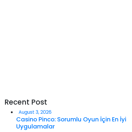
Recent Post
August 3, 2026
Casino Pinco: Sorumlu Oyun İçin En İyi
Uygulamalar