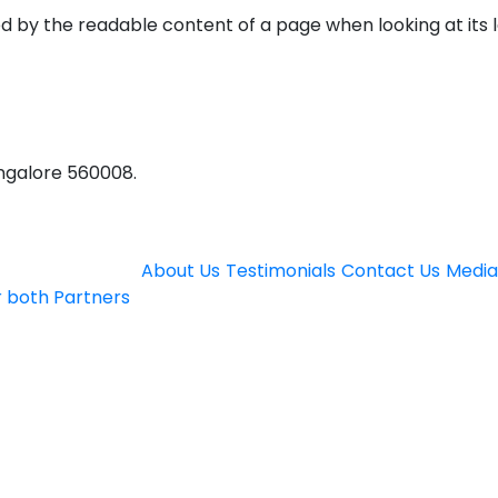
cted by the readable content of a page when looking at its 
Bangalore 560008.
About Us
Testimonials
Contact Us
Media
or both Partners