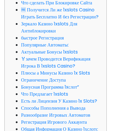
Что сделать При Блокировке Сайта
🆓 Получится Ли же 1xslots Casino
Играть Бесплатно И без Регистрации?
Зеркало Казино 1xslots Для
Антиблокировки
быстрое Регистрация
Популярные Автоматы:
Актуальные Бонусы 1xslots
🏅зачем Проводится Верификация
Игрока В 1xslots Casino?
Плюсы а Минусы Казино 1x Slots
Ограничение Доступа
Бонусная Программа 1xслот”
Что Предлагает 1xslots
Есть ли Лицензия У Казино 1x Slots?
Способы Пополнения а Вывода
Разнообразие Игровых Автоматов
Регистрация Игрового Аккаунта
Общая Информация О Казино 1хслотс