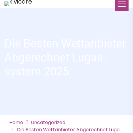
Die Besten Wettanbieter
Abgerechnet Lugas-
system 2025
Home
Uncategorized
Die Besten Wettanbieter Abgerechnet Luga