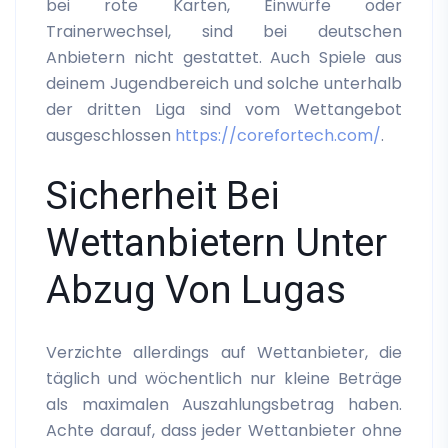
bei rote Karten, Einwürfe oder
Trainerwechsel, sind bei deutschen
Anbietern nicht gestattet. Auch Spiele aus
deinem Jugendbereich und solche unterhalb
der dritten Liga sind vom Wettangebot
ausgeschlossen
https://corefortech.com/
.
Sicherheit Bei
Wettanbietern Unter
Abzug Von Lugas
Verzichte allerdings auf Wettanbieter, die
täglich und wöchentlich nur kleine Beträge
als maximalen Auszahlungsbetrag haben.
Achte darauf, dass jeder Wettanbieter ohne