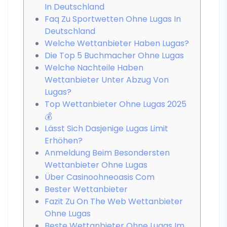
In Deutschland
Faq Zu Sportwetten Ohne Lugas In
Deutschland
Welche Wettanbieter Haben Lugas?
Die Top 5 Buchmacher Ohne Lugas
Welche Nachteile Haben
Wettanbieter Unter Abzug Von
Lugas?
Top Wettanbieter Ohne Lugas 2025
💰
Lässt Sich Dasjenige Lugas Limit
Erhöhen?
Anmeldung Beim Besondersten
Wettanbieter Ohne Lugas
Über Casinoohneoasis Com
Bester Wettanbieter
Fazit Zu On The Web Wettanbieter
Ohne Lugas
Beste Wettanbieter Ohne Lugas Im