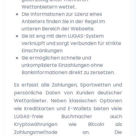
Wettanbietern wettet.
Die Informationen zur Lizenz eines
Anbieters finden Sie in der Regel im
unteren Bereich der Webseite.
Sie ist eng mit dem LUGAS-System
verknüpft und sorgt verbunden für strikte
Einschränkungen.
Sie ermöglichen schnelle und
unkomplizierte Einzahlungen ohne
Bankinformationen direkt zu zersetzen.
Es erfasst alle Zahlungen, Sportwetten und
persönliche Daten von Kunden deutscher
Wettanbieter. Neben klassischen Optionen
wie Kreditkarten und E-Wallets bieten viele
LUGAS-freie Buchmacher auch
Kryptowährungen wie Bitcoin als
Zahlungsmethode an. Die