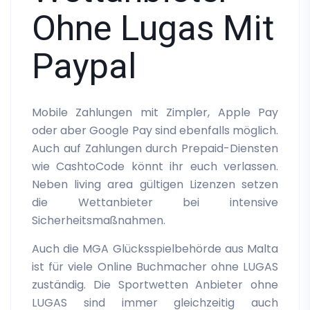
Ohne Lugas Mit
Paypal
Mobile Zahlungen mit Zimpler, Apple Pay
oder aber Google Pay sind ebenfalls möglich.
Auch auf Zahlungen durch Prepaid-Diensten
wie CashtoCode könnt ihr euch verlassen.
Neben living area gültigen Lizenzen setzen
die Wettanbieter bei intensive
Sicherheitsmaßnahmen.
Auch die MGA Glücksspielbehörde aus Malta
ist für viele Online Buchmacher ohne LUGAS
zuständig. Die Sportwetten Anbieter ohne
LUGAS sind immer gleichzeitig auch