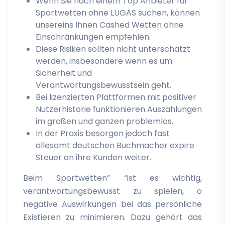
Wenn Sie nach einem Top Anbieter für
Sportwetten ohne LUGAS suchen, können
unsereins Ihnen Cashed Wetten ohne
Einschränkungen empfehlen.
Diese Risiken sollten nicht unterschätzt
werden, insbesondere wenn es um
Sicherheit und
Verantwortungsbewusstsein geht.
Bei lizenzierten Plattformen mit positiver
Nutzerhistorie funktionieren Auszahlungen
im großen und ganzen problemlos.
In der Praxis besorgen jedoch fast
allesamt deutschen Buchmacher expire
Steuer an ihre Kunden weiter.
Beim Sportwetten” “ist es wichtig,
verantwortungsbewusst zu spielen, o
negative Auswirkungen bei das persönliche
Existieren zu minimieren. Dazu gehört das