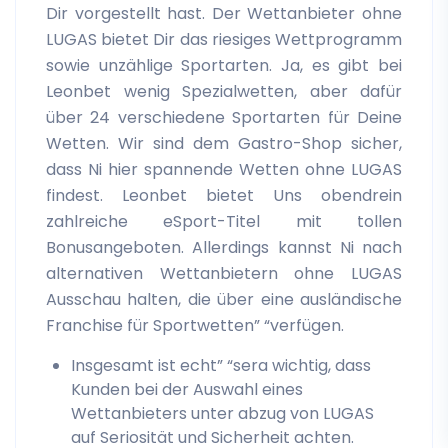
Dir vorgestellt hast. Der Wettanbieter ohne
LUGAS bietet Dir das riesiges Wettprogramm
sowie unzählige Sportarten. Ja, es gibt bei
Leonbet wenig Spezialwetten, aber dafür
über 24 verschiedene Sportarten für Deine
Wetten. Wir sind dem Gastro-Shop sicher,
dass Ni hier spannende Wetten ohne LUGAS
findest. Leonbet bietet Uns obendrein
zahlreiche eSport-Titel mit tollen
Bonusangeboten. Allerdings kannst Ni nach
alternativen Wettanbietern ohne LUGAS
Ausschau halten, die über eine ausländische
Franchise für Sportwetten” “verfügen.
Insgesamt ist echt” “sera wichtig, dass
Kunden bei der Auswahl eines
Wettanbieters unter abzug von LUGAS
auf Seriosität und Sicherheit achten.