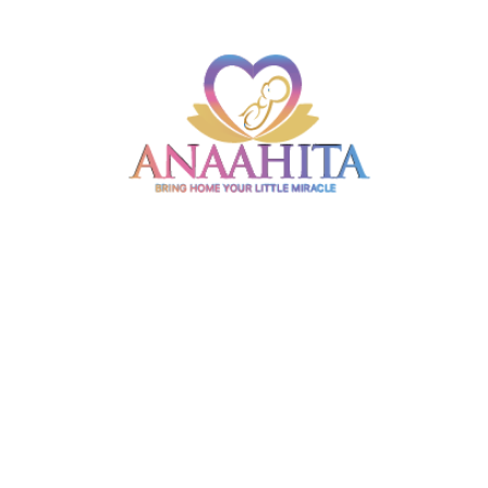
Registrierung gründlich zu informieren und
verschiedene Anbieter miteinander zu
vergleichen. Langfristig gesehen können die
richtigen Bonusangebote Ihre
Gewinnchancen erheblich steigern.
FAQs
1. Was ist Oasis?
Oasis steht für eine zentrale Sperrdatei, die
von den Behörden in Deutschland geführt
wird, um Personen zu schützen, die
Schwierigkeiten mit Glücksspielen haben.
2. Kann ich ohne Oasis