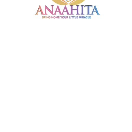
ericsson você depositar criptomoedas.
Acumule mais sobre 4 giros possuindo a
mesma intencionadamente e você poderá
desbloquear um bônus extra que aumentará
sua taxa sobre chances. A segurança da
conta em MostBet é reforçada com medidas
como senhas fortes at the autenticação de
dois fatores (2FA), que adicionam uma
banda extra de proteção contra acessos
não autorizados. Levantamentos são
realizados sem taxas adicionais pela tablado,
garantindo transparência em operações.
Mostbet Casa
De Apostas