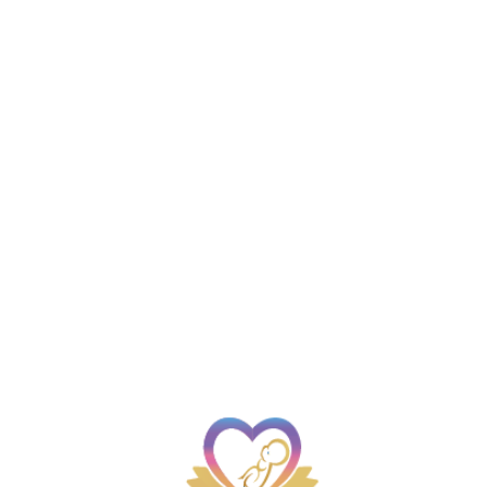
conta pra ser elegível para este tipo de
bônus.
A mecânica simples e a alta dificuldade
do jogo também virou um dos mais
buscados e importantes jogos e-
esportivos.
Os fãs de futebol tem a possibilidade de
apostar no Brasileirão, Copa do Brasil,
Libertadores, Premier League, La Liga at
the muitas outras competições.
O depósito e Mostbet withdrawal podem
ser feitos para mais de 20 maneiras
diferentes, elizabeth o
Deposite no mínimo your five USD em
criptomoedas em sua conta e ganhe a
hundred giros totalmente gratuitos. Participe
do sorteio de 1 Ethereum por mês sony