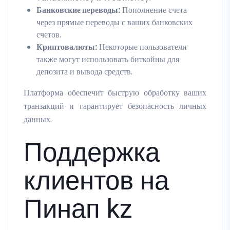
Банковские переводы:
Пополнение счета
через прямые переводы с ваших банковских
счетов.
Криптовалюты:
Некоторые пользователи
также могут использовать биткойны для
депозита и вывода средств.
Платформа обеспечит быструю обработку ваших
транзакций и гарантирует безопасность личных
данных.
Поддержка
клиентов на
Пинап kz