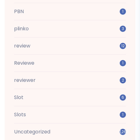
PBN
1
plinko
3
review
12
Reviewe
1
reviewer
2
Slot
6
Slots
1
Uncategorized
1,263