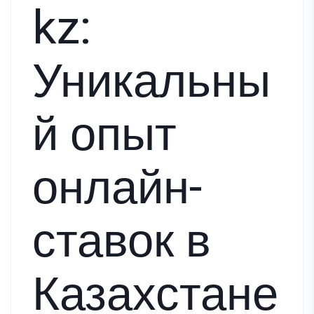
kz:
Уникальны
й опыт
онлайн-
ставок в
Казахстане