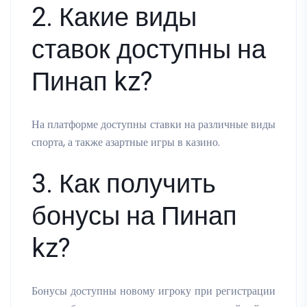
2. Какие виды
ставок доступны на
Пинап kz?
На платформе доступны ставки на различные виды
спорта, а также азартные игры в казино.
3. Как получить
бонусы на Пинап
kz?
Бонусы доступны новому игроку при регистрации