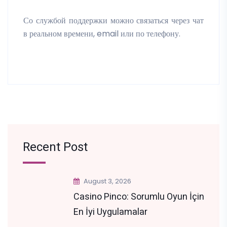
Со службой поддержки можно связаться через чат
в реальном времени, email или по телефону.
Recent Post
August 3, 2026
Casino Pinco: Sorumlu Oyun İçin
En İyi Uygulamalar