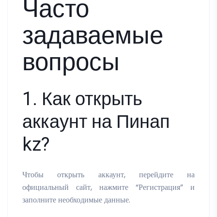
Часто
задаваемые
вопросы
1. Как открыть
аккаунт на Пинап
kz?
Чтобы открыть аккаунт, перейдите на
официальный сайт, нажмите “Регистрация” и
заполните необходимые данные.