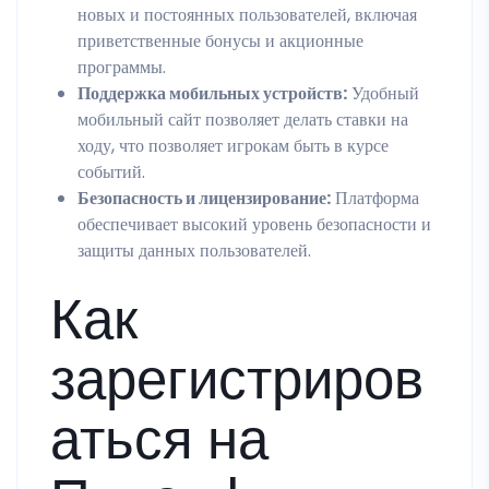
новых и постоянных пользователей, включая
приветственные бонусы и акционные
программы.
Поддержка мобильных устройств:
Удобный
мобильный сайт позволяет делать ставки на
ходу, что позволяет игрокам быть в курсе
событий.
Безопасность и лицензирование:
Платформа
обеспечивает высокий уровень безопасности и
защиты данных пользователей.
Как
зарегистриров
аться на