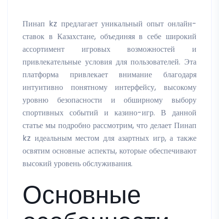
Пинап kz предлагает уникальный опыт онлайн-
ставок в Казахстане, объединяя в себе широкий
ассортимент игровых возможностей и
привлекательные условия для пользователей. Эта
платформа привлекает внимание благодаря
интуитивно понятному интерфейсу, высокому
уровню безопасности и обширному выбору
спортивных событий и казино-игр. В данной
статье мы подробно рассмотрим, что делает Пинап
kz идеальным местом для азартных игр, а также
освятим основные аспекты, которые обеспечивают
высокий уровень обслуживания.
Основные