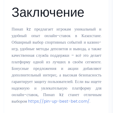
Заключение
Пинап kz предлагает игрокам уникальный и
удобный опыт онлайн-ставок в Казахстане.
Обширный выбор спортивных событий и казино-
игр, удобные методы депозитов и вывода, а также
качественная служба поддержки – всё это делает
платформу одной из лучших в своём сегменте.
Бонусные предложения и акции добавляют
дополнительный интерес, а высокая безопасность
гарантирует защиту пользователей. Если вы ищете
надежную и увлекательную платформу для
онлайн-ставок, Пинап kz станет отличным
выбором
https://pin-up-best-bet.com/
.