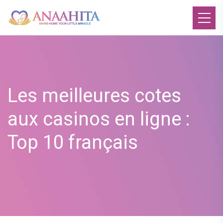
Les meilleures cotes
aux casinos en ligne :
Top 10 français