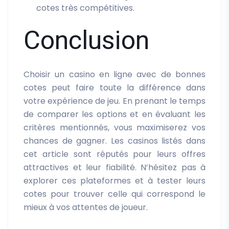
cotes très compétitives.
Conclusion
Choisir un casino en ligne avec de bonnes
cotes peut faire toute la différence dans
votre expérience de jeu. En prenant le temps
de comparer les options et en évaluant les
critères mentionnés, vous maximiserez vos
chances de gagner. Les casinos listés dans
cet article sont réputés pour leurs offres
attractives et leur fiabilité. N’hésitez pas à
explorer ces plateformes et à tester leurs
cotes pour trouver celle qui correspond le
mieux à vos attentes de joueur.