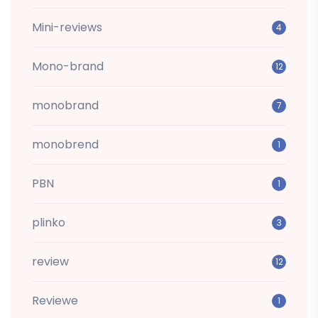
Mini-reviews
4
Mono-brand
12
monobrand
7
monobrend
1
PBN
1
plinko
3
review
12
Reviewe
1