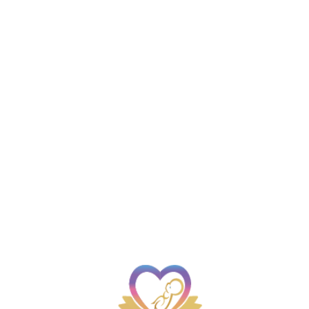
Mostbet.
Não existem taxas associadas aos
depósitos durante parte da trampolín.
A software é intuitiva at the responsiva,
garantindo navegação suave mesmo em
conexões de web mais lentas.
A secção de slots casino é alguma das
mais completas do mercado, possuindo
centenas de títulos disponíveis.
Avalie os prós assim como os contras
sobre cada alternativa elizabeth escolha
a os quais melhor atende às suas
necessidades.
MostBet online online casino é uma
organizacion de apostas esportivas e
cassino on the internet confiável, atuando há
mais de 13 anos. Oferece mais de 3. 1000
jogos de cassino, cobertura para a single.