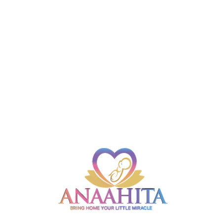
стоит обратить внимание:
avto-ask.ru
Лицензия:
Наличие лицензии от известных
регуляторов означает, что казино соблюдает
международные стандарты безопасности и
честности.
Шифрование данных:
Использование
современных технологий шифрования
защищает личные и финансовые данные
игрока.
Поддержка игроков:
Надежная служба
поддержки всегда готова ответить на вопросы
и решить возникающие проблемы.
Каждый игрок должен чувствовать себя безопасно,
выбирая казино для азартных игр, и Pinco
оправдывает эти ожидания.