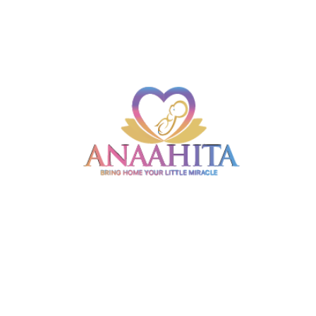
могут предусматривать их использование.
3. Можно ли
вывести выигрыш с
бездепозитного
бонуса?
Да, обычно это возможно, но для этого могут
действовать определенные условия, такие как
отыгрыш бонуса.
4. Как долго
действуют