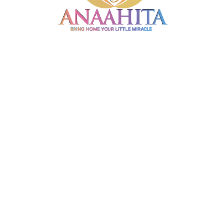
Avaliações E
Opiniões De
Usuários
Para entrar zero sistema, você deve cumprir
as restrições definidas para garantir o bem-
estar dos usuários. Os jogos de azar são os
mais visitados no cassino MostBet, pois
garantem grandes ganhos com pouco risco.
Você terá uma ampla variedade de opções
em virtude de se divertir enquanto lucra e
até ainda participar do prognóstico da
MostBet.