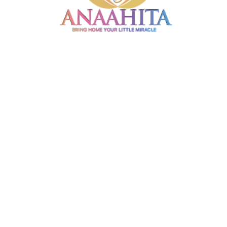
independentemente do fuso horário ou
rotina pessoal do jogador português.
Registrar-se em nossa organizacion Mostbet
Portugal login é rápido elizabeth direto.
Basta um e-mail válido at the uma senha
segura para acessar los dos os recursos.
Milhares de jogadores apostam na MostBet.
possuindo todos os dias, e há várias boas
razões afin de aderir a esta cartilha
esportiva, que está disponível no ano de
mais de 80 países.
Apostas Ao Vivo
Disponíveis
O cassino oferece uma ótima experiência