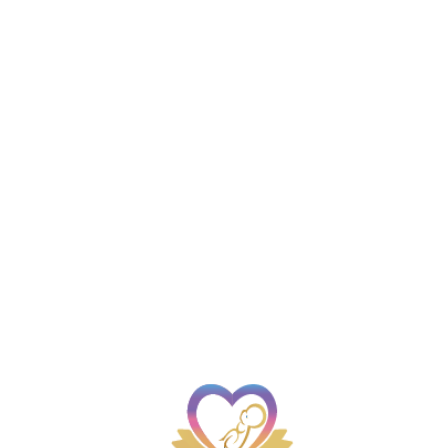
cliente.
Por exemplo, às segundas-feiras, o jogo
Crazy West Gold proporciona 50 giros
grátis após 350 participações.
No primeiro caso, o oponente do jogador
é um computador, e os resultados
determinam o gerador de números
aleatórios.
Atualizamos regularmente nossa seleção
de video poker machines para garantir
acesso aos jogos também recentes e
conocidos.
Além disso, nossa trampolín é licenciada
electronic regulamentada por autoridades
competentes, garantindo fair play e
transparência em todas since operações. O
MostBet também adota verificação para