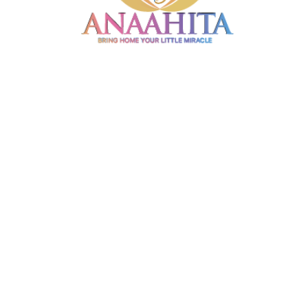
liberar saques, evitando fraudes. Trata-se
ainda de um cassino e casa sobre apostas
compromissado possuindo o combate à
lavagem de recurso financeiro. O principal
propósito da MostBet é oferecer uma
experiência única e positiva.
Levantamento De
Dinheiro Mhh
Mostbet: Métodos
Convenientes Para
Os Utilizadores
Brasileiros