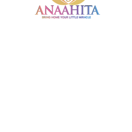
kazancımıza yenisini katmak için bu
konularda bilgili ve faydalı kaçak iddia
siteleri ile kolay kazanca çok yakın
zamanda erişebiliriz.
Üst panel, kişisel hesap kaydı yapma ve
giriş seçeneklerini barındırır.
Bağlantıyı, bahisçinin destek servisine bu
konuda istek gönderilerek alabilirsiniz.
Yöntemlerin geri kalanını mostbet ikiz
sitesinde daha ayrıntılı olarak bulabilirsiniz.
Zaman kaybetmeyin, çünkü bahisçinin ofisine
engelsiz ücretsiz erişim şu anda size açıktır.
Mostbet Girişine Bir
Uygulama