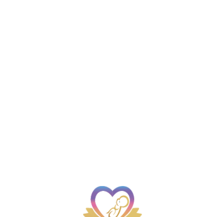
alternatif çözümler sağlıyor. Kurulum Android
os güvenlik ayarlarında geçici olarak
bilinmeyen kaynakları etkinleştirmeyi
gerektiriyor. Süreci Android 5. 0’dan itibaren
tüm Android sürümleriyle çalışacak şekilde
tasarladık.
E-cüzdanlar, hızlı ve basit bir şekilde afin
de çekmek isteyen kullanıcılar için ideal
bir seçenektir.
Bonus şartları, kullanıcıların bonuslarını
etkin bir şekilde kullanabilmeleri için
önemlidir.
Alınan bonusu geri kazanmak için, bonus
ödemesinin boyutundan birkaç kat daha
yüksek bir tutarda bahis yapmanız
gerekir.
Her açıdan uyumlu farklıkları sağlamak ve