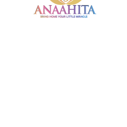
Wettanbieter Ohne
Palmeral:
Besonderheiten Auf
Family Room Punkt
Gebracht
Neue Buchmacher lagern moderne
Verschlüsselungstechnologien das, um
Kundendaten zu schützen. Einige
übernehmen sogar die Wettsteuer für
deutsche Kunden, was ihre Attraktivität
erhöht. Viele Wettanbieter bieten Freiwetten
als Teil ihres Neukundenbonus an. Diese